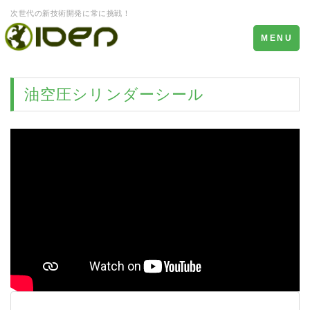
次世代の新技術開発に常に挑戦！
Toggle
MENU
navigation
油空圧シリンダーシール